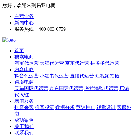
您好，欢迎来到易亚电商！
主营业务
新闻中心
服务热线：400-003-6759
首页
搜索电商
淘宝代运营
天猫代运营
京东代运营
拼多多代运营
内容电商
抖音代运营
小红书代运营
直播代运营
短视频拍摄
跨境电商
天猫国际代运营
京东国际代运营
考拉海购代运营
店铺
代入驻
增值服务
抖音来客
抖音投流
数据分析
营销推广
视觉设计
客服外
包
成功案例
关于我们
联系我们