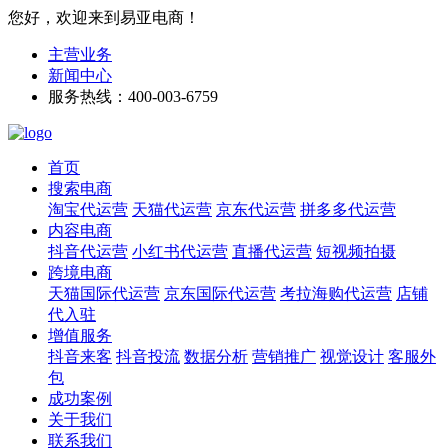
您好，欢迎来到易亚电商！
主营业务
新闻中心
服务热线：400-003-6759
首页
搜索电商
淘宝代运营
天猫代运营
京东代运营
拼多多代运营
内容电商
抖音代运营
小红书代运营
直播代运营
短视频拍摄
跨境电商
天猫国际代运营
京东国际代运营
考拉海购代运营
店铺
代入驻
增值服务
抖音来客
抖音投流
数据分析
营销推广
视觉设计
客服外
包
成功案例
关于我们
联系我们