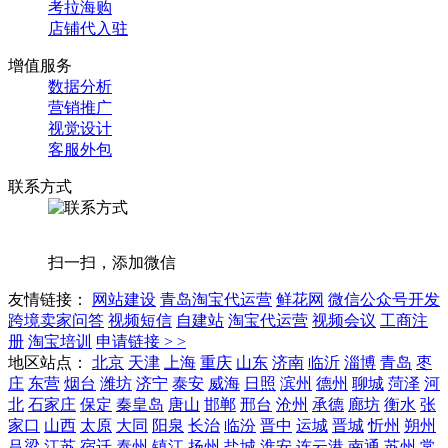
考拉海购
店铺代入驻
增值服务
数据分析
营销推广
视觉设计
客服外包
联系方式
扫一扫，添加微信
友情链接：
网站建设
青岛淘宝代运营
鲜花网
微信公众号开发
跨境卖家问答
视频短信
自建站
淘宝代运营
视频会议
工商注
册
淘宝培训
申请链接 > >
地区站点：
北京
天津
上海
重庆
山东
济南
临沂
淄博
青岛
枣
庄
东营
烟台
潍坊
济宁
泰安
威海
日照
滨州
德州
聊城
菏泽
河
北
石家庄
保定
秦皇岛
唐山
邯郸
邢台
沧州
承德
廊坊
衡水
张
家口
山西
太原
大同
阳泉
长治
临汾
晋中
运城
晋城
忻州
朔州
吕梁
江苏
宿迁
泰州
镇江
扬州
盐城
淮安
连云港
南通
苏州
常