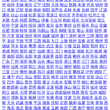
州
徐州
无锡
南京
辽宁
沈阳
大连
鞍山
抚顺
本溪
丹东
锦州
营
口
阜新
辽阳
盘锦
铁岭
朝阳
葫芦岛
吉林
长春
吉林
四平
辽源
通化
白山
白城
松原
延边
黑龙江
哈尔滨
齐齐哈尔
牡丹江
佳
木斯
大庆
鸡西
双鸭山
伊春
七台河
鹤岗
绥化
大兴安岭
浙江
杭州
宁波
温州
绍兴
湖州
嘉兴
金华
衢州
台州
丽水
舟山
安徽
合肥
芜湖
蚌埠
淮南
马鞍山
淮北
铜陵
安庆
黄山
阜阳
宿州
滁
州
六安
宣城
池州
亳州
福建
福州
厦门
漳州
泉州
三明
莆田
南
平
龙岩
宁德
平潭
江西
南昌
九江
上饶
抚州
宜春
吉安
赣州
景
德镇
萍乡
新余
鹰潭
湖北
武汉
黄石
十堰
宜昌
襄阳
鄂州
荆门
孝感
荆州
黄冈
咸宁
仙桃
潜江
天门
神农架
湖南
长沙
株洲
湘
潭
衡阳
邵阳
岳阳
常德
张家界
益阳
娄底
郴州
永州
怀化
湘西
广东
广州
深圳
珠海
汕头
佛山
韶关
湛江
肇庆
江门
茂名
惠州
梅州
汕尾
河源
阳江
清远
东莞
中山
潮州
揭阳
云浮
海南
海口
三亚
三沙
儋州
杨浦
四川
成都
绵阳
自贡
攀枝花
泸州
德阳
广
元
遂宁
内江
乐山
资阳
宜宾
南充
达州
雅安
阿坝
甘孜
凉山
广
安
巴中
眉山
贵州
贵阳
遵义
六盘水
安顺
毕节
铜仁
黔东南
黔
南
黔西南
云南
昆明
曲靖
玉溪
昭通
保山
丽江
普洱
临沧
德宏
怒江
迪庆
大理
楚雄
红河
文山
西双版纳
陕西
西安
宝鸡
咸阳
铜川
渭南
延安
榆林
汉中
安康
商洛
甘肃
兰州
嘉峪关
金昌
白
银
天水
武威
张掖
平凉
酒泉
庆阳
定西
陇南
临夏
甘南
青海
西
宁
海东
海北
黄南
海南
果洛
玉树
海西
广西
南宁
柳州
桂林
梧