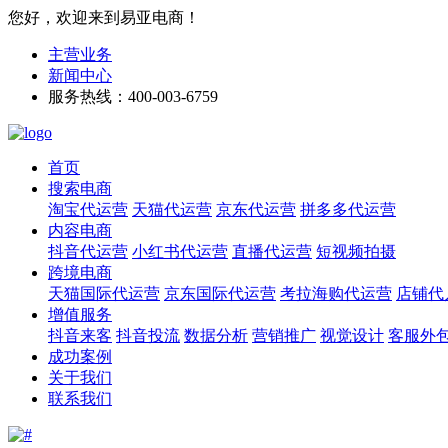
您好，欢迎来到易亚电商！
主营业务
新闻中心
服务热线：400-003-6759
首页
搜索电商
淘宝代运营
天猫代运营
京东代运营
拼多多代运营
内容电商
抖音代运营
小红书代运营
直播代运营
短视频拍摄
跨境电商
天猫国际代运营
京东国际代运营
考拉海购代运营
店铺代
增值服务
抖音来客
抖音投流
数据分析
营销推广
视觉设计
客服外
成功案例
关于我们
联系我们