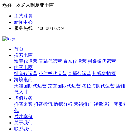
您好，欢迎来到易亚电商！
主营业务
新闻中心
服务热线：400-003-6759
首页
搜索电商
淘宝代运营
天猫代运营
京东代运营
拼多多代运营
内容电商
抖音代运营
小红书代运营
直播代运营
短视频拍摄
跨境电商
天猫国际代运营
京东国际代运营
考拉海购代运营
店铺
代入驻
增值服务
抖音来客
抖音投流
数据分析
营销推广
视觉设计
客服外
包
成功案例
关于我们
联系我们