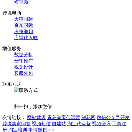
短视频
跨境电商
天猫国际
京东国际
考拉海购
店铺代入驻
增值服务
数据分析
营销推广
视觉设计
客服外包
联系方式
扫一扫，添加微信
友情链接：
网站建设
青岛淘宝代运营
鲜花网
微信公众号开发
跨境卖家问答
视频短信
自建站
淘宝代运营
视频会议
工商注
册
淘宝培训
申请链接 > >