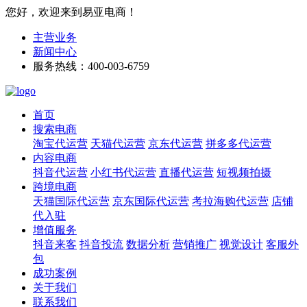
您好，欢迎来到易亚电商！
主营业务
新闻中心
服务热线：400-003-6759
首页
搜索电商
淘宝代运营
天猫代运营
京东代运营
拼多多代运营
内容电商
抖音代运营
小红书代运营
直播代运营
短视频拍摄
跨境电商
天猫国际代运营
京东国际代运营
考拉海购代运营
店铺
代入驻
增值服务
抖音来客
抖音投流
数据分析
营销推广
视觉设计
客服外
包
成功案例
关于我们
联系我们