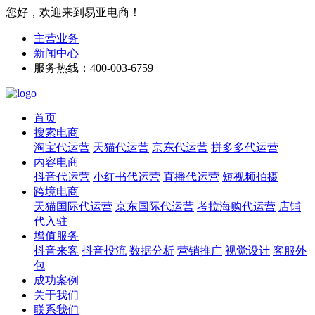
您好，欢迎来到易亚电商！
主营业务
新闻中心
服务热线：400-003-6759
首页
搜索电商
淘宝代运营
天猫代运营
京东代运营
拼多多代运营
内容电商
抖音代运营
小红书代运营
直播代运营
短视频拍摄
跨境电商
天猫国际代运营
京东国际代运营
考拉海购代运营
店铺
代入驻
增值服务
抖音来客
抖音投流
数据分析
营销推广
视觉设计
客服外
包
成功案例
关于我们
联系我们